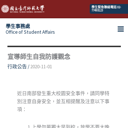
跳
學生緊急聯絡電話 02-
77493123
至
主
學生事務處
要
Office of Student Affairs
Ma
內
容
Me
宣導師生自我防護觀念
行政公告
/
2020-11-01
近日南部發生重大校園安全事件，請同學特
別注意自身安全，並互相提醒及注意以下事
項：
上學勿單獨太早到校，放學不要太晚