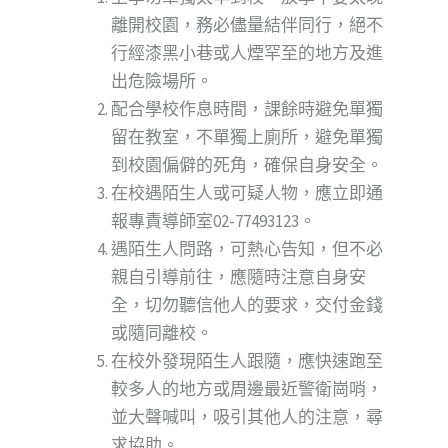
離開校園，務必儘量結伴同行，絕不
行經漆黑小巷或人煙罕至的地方及進
出危險場所。
配合學校作息時間，課餘時避免單獨
留在教室，不單獨上廁所，避免單獨
到校園偏僻的死角，確保自身安全。
在校遇陌生人或可疑人物，應立即通
報專責導師室02-77493123。
遇陌生人問路，可熱心告知，但不必
親自引導前往，應隨時注意自身安
全，切勿聽信他人的要求，交付金錢
或隨同離校。
在校外發現陌生人跟隨，應快速跑至
較多人的地方或周邊最近警衛崗哨，
並大聲喊叫，吸引其他人的注意，尋
求協助。