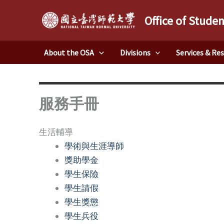
Skip
Office of Studen
to
content
About the OSA
Divisions
Services & Re
服務手冊
生活輔導
學術與生涯導師
獎助學金
學生保險
學生請假
學生獎懲
學生兵役