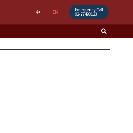
Emergency Call
中
EN
02-77493123
Search