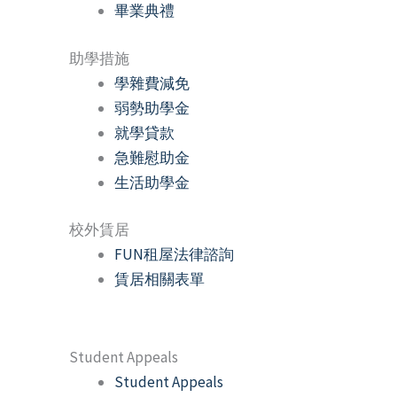
畢業典禮
助學措施
學雜費減免
弱勢助學金
就學貸款
急難慰助金
生活助學金
校外賃居
FUN租屋法律諮詢
賃居相關表單
Student Appeals
Student Appeals