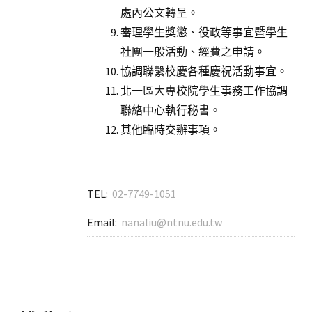
處內公文轉呈。
審理學生獎懲、役政等事宜暨學生
社團一般活動、經費之申請。
協調聯繫校慶各種慶祝活動事宜。
北一區大專校院學生事務工作協調
聯絡中心執行秘書。
其他臨時交辦事項。
TEL:
02-7749-1051
Email:
nanaliu@ntnu.edu.tw