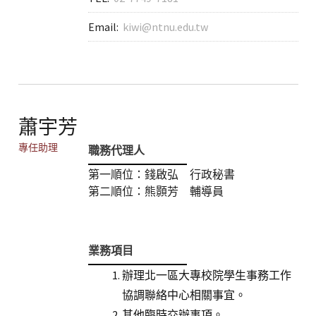
Email:
kiwi@ntnu.edu.tw
蕭宇芳
專任助理
職務代理人
第一順位：錢啟弘 行政秘書
第二順位：熊顥芳 輔導員
業務項目
辦理北一區大專校院學生事務工作
協調聯絡中心相關事宜。
其他臨時交辦事項。