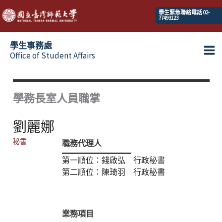
跳
學生緊急聯絡電話 02-
77493123
至
主
學生事務處
要
Office of Student Affairs
Ma
內
容
Me
學務長室人員職掌
劉麗娜
秘書
職務代理人
第一順位：錢啟弘 行政秘書
第二順位：陳琦羽 行政秘書
業務項目