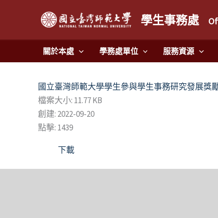
跳
學生事務處
至
Of
主
要
關於本處
學務處單位
服務資源
內
容
國立臺灣師範大學學生參與學生事務研究發展獎
檔案大小: 11.77 KB
創建: 2022-09-20
點擊: 1439
下載