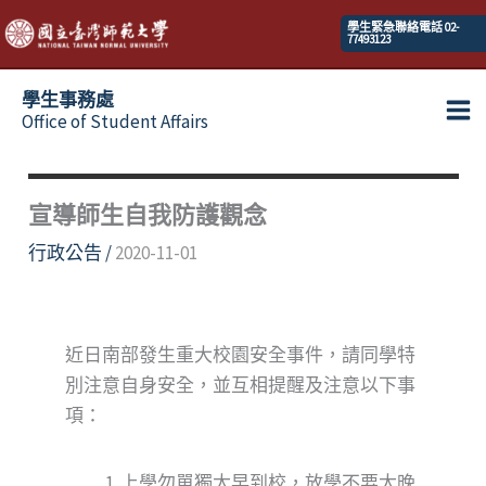
跳
學生緊急聯絡電話 02-
77493123
至
主
學生事務處
要
Office of Student Affairs
Ma
內
容
Me
宣導師生自我防護觀念
行政公告
/
2020-11-01
近日南部發生重大校園安全事件，請同學特
別注意自身安全，並互相提醒及注意以下事
項：
上學勿單獨太早到校，放學不要太晚