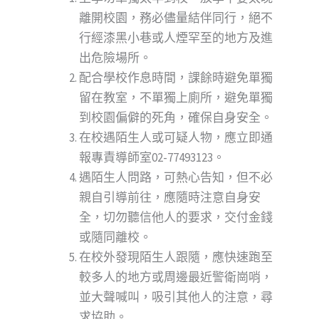
離開校園，務必儘量結伴同行，絕不
行經漆黑小巷或人煙罕至的地方及進
出危險場所。
配合學校作息時間，課餘時避免單獨
留在教室，不單獨上廁所，避免單獨
到校園偏僻的死角，確保自身安全。
在校遇陌生人或可疑人物，應立即通
報專責導師室02-77493123。
遇陌生人問路，可熱心告知，但不必
親自引導前往，應隨時注意自身安
全，切勿聽信他人的要求，交付金錢
或隨同離校。
在校外發現陌生人跟隨，應快速跑至
較多人的地方或周邊最近警衛崗哨，
並大聲喊叫，吸引其他人的注意，尋
求協助。