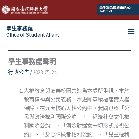
跳
學生緊急聯絡電話 02-
77493123
至
主
學生事務處
要
Office of Student Affairs
Ma
內
容
Me
學生事務處聲明
行政公告
/
2023-05-24
人權教育與友善校園營造為本處所重視，本於
教育精神與公民義務，本處願意積極落實人權
保障，在九大核心人權公約中，我國已將「公
民與政治權利國際公約」、「經濟社會文化權
利國際公約」、「消除對婦女一切形式歧視公
約」、「身心障礙者權利公約」、「兒童權利