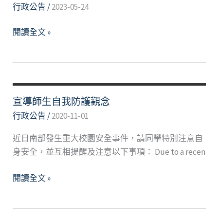
響
行政公告
/
2023-05-24
之
學
僑
閱讀全文 »
生
外
事
生
務
助
處
學
聲
措
宣導師生自我防護觀念
明
施
行政公告
/
2020-11-01
近日南部發生重大校園安全事件，請同學特別注意自
身安全，並互相提醒及注意以下事項： Due to a recen
宣
閱讀全文 »
導
師