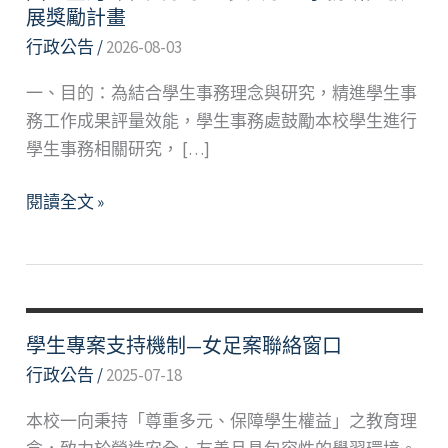
展獎勵計畫
行政公告
/
2026-08-03
一、目的：為結合學生事務理念與研究，精進學生事
務工作成果評量效能，學生事務處鼓勵本校學生進行
學生事務相關研究， […]
國
閱讀全文 »
立
臺
灣
師
範
學生專案支持機制—女足案聯絡窗口
大
行政公告
/
2025-07-18
學
本校一向秉持「尊重多元、保障學生權益」之教育理
學