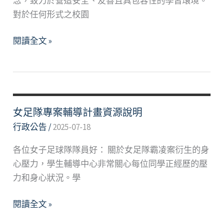
念，致力於營造安全、友善且具包容性的學習環境。
生
對於任何形式之校園
參
與
學
閱讀全文 »
學
生
生
專
事
案
務
支
研
持
女足隊專案輔導計畫資源說明
究
機
行政公告
/
2025-07-18
發
制
展
各位女子足球隊隊員好： 關於女足隊霸凌案衍生的身
—
獎
心壓力，學生輔導中心非常關心每位同學正經歷的壓
女
勵
力和身心狀況。學
足
計
案
畫
女
閱讀全文 »
聯
足
絡