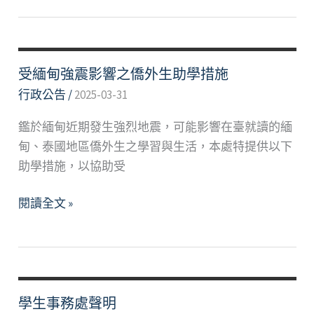
隊
窗
專
口
案
輔
受緬甸強震影響之僑外生助學措施
導
行政公告
/
2025-03-31
計
鑑於緬甸近期發生強烈地震，可能影響在臺就讀的緬
畫
甸、泰國地區僑外生之學習與生活，本處特提供以下
資
助學措施，以協助受
源
說
受
閱讀全文 »
明
緬
甸
強
震
影
學生事務處聲明